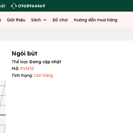
iệt
0968964469
ủ
Giới thiệu
Sách
Đồ chơi
Hướng dẫn mua hàng
Ngòi bút
Thể loại:
Đang cập nhật
Mã:
PVN53
Tình trạng:
Còn hàng