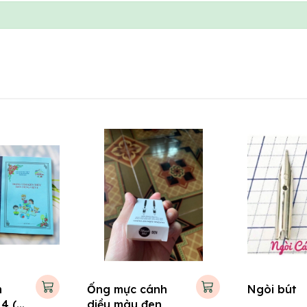
m
Ống mực cánh
Ngòi bút
 4 (
diều màu đen