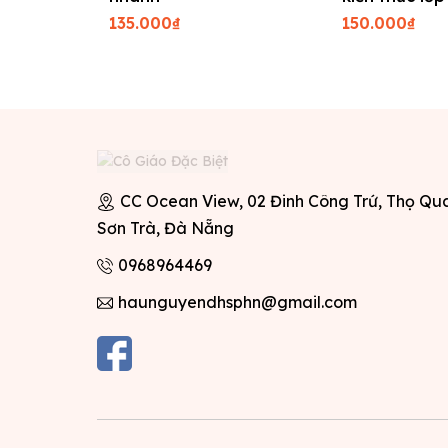
toán + tiếng 
135.000₫
150.000₫
CC Ocean View, 02 Đinh Công Trứ, Thọ Qu
Sơn Trà, Đà Nẵng
0968964469
haunguyendhsphn@gmail.com