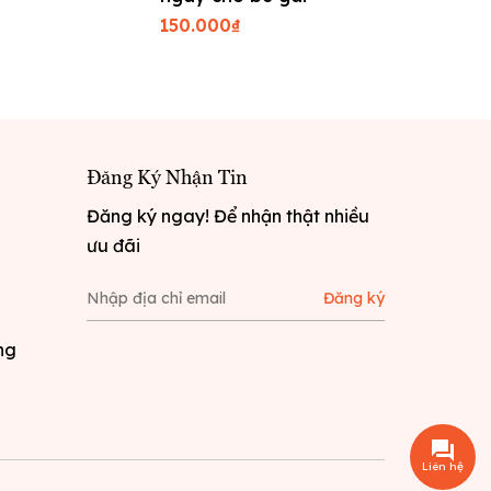
nối
150.000₫
60.000₫
Đăng Ký Nhận Tin
Đăng ký ngay! Để nhận thật nhiều
ưu đãi
Đăng ký
ng
Liên hệ