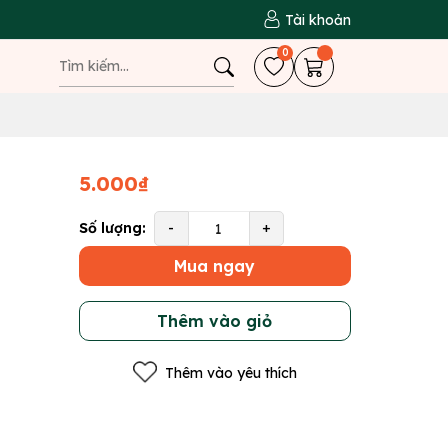
Tài khoản
0
5.000₫
Số lượng:
-
+
Mua ngay
Thêm vào giỏ
Thêm vào yêu thích