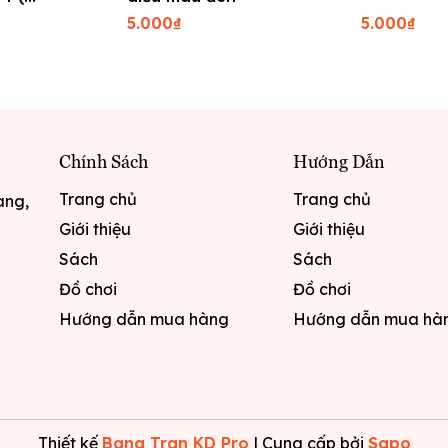
việt)
5.000₫
5.000₫
Chính Sách
Hướng Dẫn
Trang chủ
Trang chủ
ang,
Giới thiệu
Giới thiệu
Sách
Sách
Đồ chơi
Đồ chơi
Hướng dẫn mua hàng
Hướng dẫn mua hà
Thiết kế
Bang Tran KD Pro
|
Cung cấp bởi
Sapo