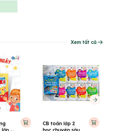
Xem tất cả
àng
CB toán lớp 2
CB Bài t
 lớp 2
học chuyên sâu
và đề KT