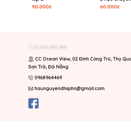
90.000₫
60.000₫
CC Ocean View, 02 Đinh Công Trứ, Thọ Qu
Sơn Trà, Đà Nẵng
0968964469
haunguyendhsphn@gmail.com