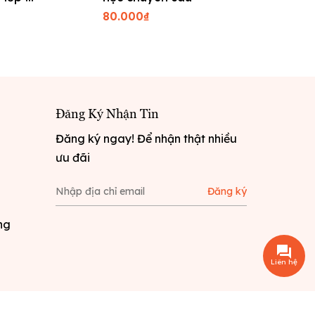
 thức kỳ
2 Kết Nối
80.000₫
160.000
Thức
Đăng Ký Nhận Tin
Đăng ký ngay! Để nhận thật nhiều
ưu đãi
Đăng ký
ng
Liên hệ