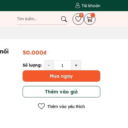
Tài khoản
0
 nối
50.000₫
Số lượng:
-
+
Mua ngay
Thêm vào giỏ
Thêm vào yêu thích