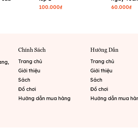
kết nối tri
100.000₫
60.000₫
2
Chính Sách
Hướng Dẫn
Trang chủ
Trang chủ
ang,
Giới thiệu
Giới thiệu
Sách
Sách
Đồ chơi
Đồ chơi
Hướng dẫn mua hàng
Hướng dẫn mua hà
Thiết kế
Bang Tran KD Pro
|
Cung cấp bởi
Sapo