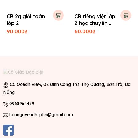
CB 2q giỏi toán
CB tiếng việt lớp
lớp 2
2 học chuyên
sâu
90.000₫
60.000₫
CC Ocean View, 02 Đinh Công Trứ, Thọ Quang, Sơn Trà, Đà
Nẵng
0968964469
haunguyendhsphn@gmail.com