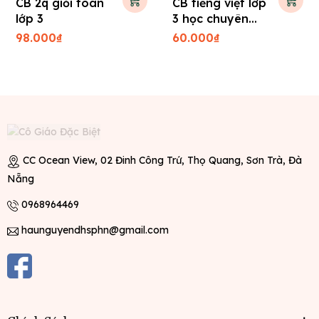
CB 2q giỏi toán
CB tiếng việt lớp
lớp 3
3 học chuyên
sâu
98.000₫
60.000₫
CC Ocean View, 02 Đinh Công Trứ, Thọ Quang, Sơn Trà, Đà
Nẵng
0968964469
haunguyendhsphn@gmail.com