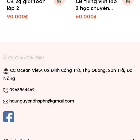
CB 2q giỏi toán
CB tiếng việt lớp
lớp 2
2 học chuyên
sâu
90.000₫
60.000₫
CC Ocean View, 02 Đinh Công Trứ, Thọ Quang, Sơn Trà, Đà
Nẵng
0968964469
haunguyendhsphn@gmail.com