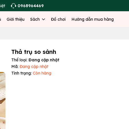
iệt
0968964469
ủ
Giới thiệu
Sách
Đồ chơi
Hướng dẫn mua hàng
Thả trụ so sánh
Thể loại:
Đang cập nhật
Mã:
Đang cập nhật
Tình trạng:
Còn hàng