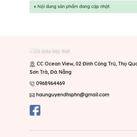
×
Nội dung sản phẩm đang cập nhật.
CC Ocean View, 02 Đinh Công Trứ, Thọ Qu
Sơn Trà, Đà Nẵng
0968964469
haunguyendhsphn@gmail.com