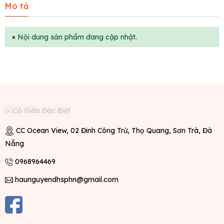
Mô tả
×
Nội dung sản phẩm đang cập nhật.
CC Ocean View, 02 Đinh Công Trứ, Thọ Quang, Sơn Trà, Đà
Nẵng
0968964469
haunguyendhsphn@gmail.com