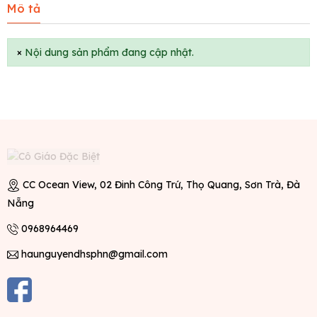
Mô tả
×
Nội dung sản phẩm đang cập nhật.
CC Ocean View, 02 Đinh Công Trứ, Thọ Quang, Sơn Trà, Đà
Nẵng
0968964469
haunguyendhsphn@gmail.com