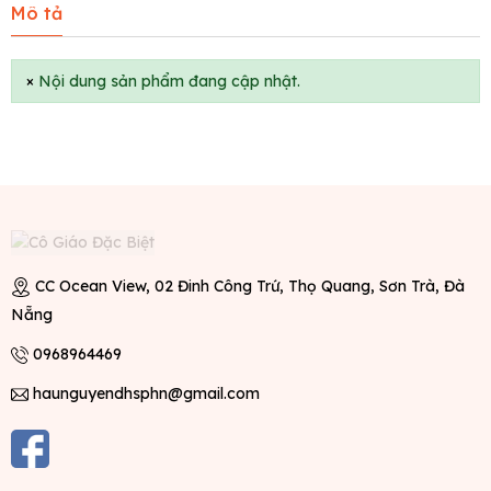
Mô tả
×
Nội dung sản phẩm đang cập nhật.
CC Ocean View, 02 Đinh Công Trứ, Thọ Quang, Sơn Trà, Đà
Nẵng
0968964469
haunguyendhsphn@gmail.com