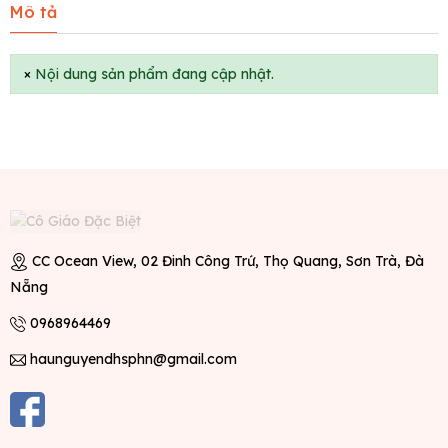
Mô tả
×
Nội dung sản phẩm đang cập nhật.
CC Ocean View, 02 Đinh Công Trứ, Thọ Quang, Sơn Trà, Đà
Nẵng
0968964469
haunguyendhsphn@gmail.com