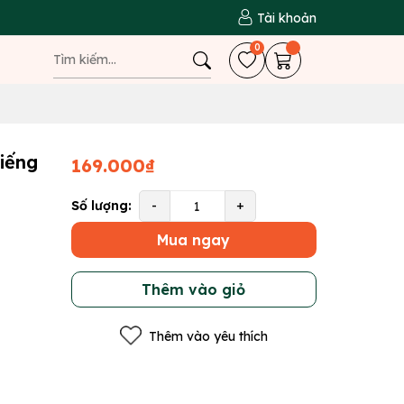
Tài khoản
0
iếng
169.000₫
Số lượng:
-
+
Mua ngay
Thêm vào giỏ
Thêm vào yêu thích