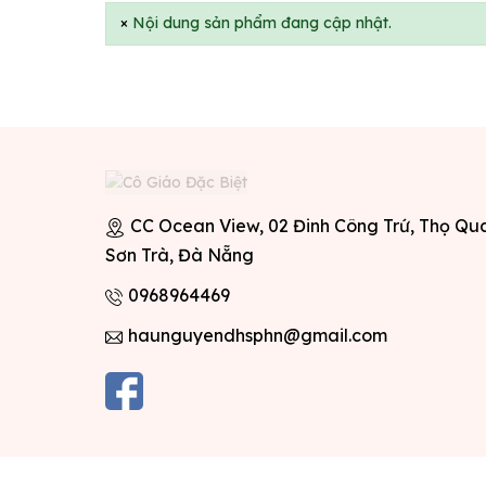
×
Nội dung sản phẩm đang cập nhật.
CC Ocean View, 02 Đinh Công Trứ, Thọ Qu
Sơn Trà, Đà Nẵng
0968964469
haunguyendhsphn@gmail.com