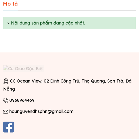
Mô tả
×
Nội dung sản phẩm đang cập nhật.
CC Ocean View, 02 Đinh Công Trứ, Thọ Quang, Sơn Trà, Đà
Nẵng
0968964469
haunguyendhsphn@gmail.com