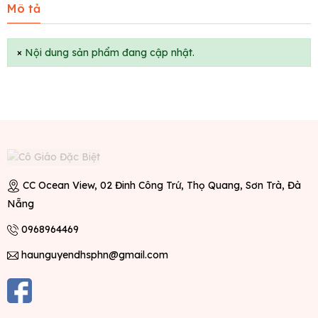
Mô tả
×
Nội dung sản phẩm đang cập nhật.
CC Ocean View, 02 Đinh Công Trứ, Thọ Quang, Sơn Trà, Đà
Nẵng
0968964469
haunguyendhsphn@gmail.com