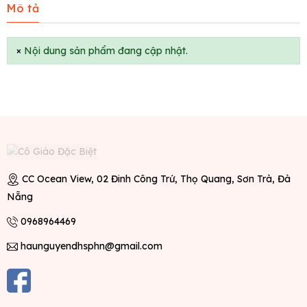
Mô tả
×
Nội dung sản phẩm đang cập nhật.
CC Ocean View, 02 Đinh Công Trứ, Thọ Quang, Sơn Trà, Đà
Nẵng
0968964469
haunguyendhsphn@gmail.com