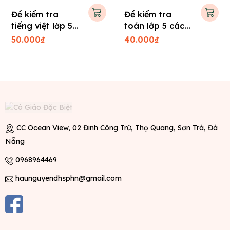
Đề kiểm tra
Đề kiểm tra
tiếng việt lớp 5
toán lớp 5 các
các trường
trường
50.000₫
40.000₫
CC Ocean View, 02 Đinh Công Trứ, Thọ Quang, Sơn Trà, Đà
Nẵng
0968964469
haunguyendhsphn@gmail.com