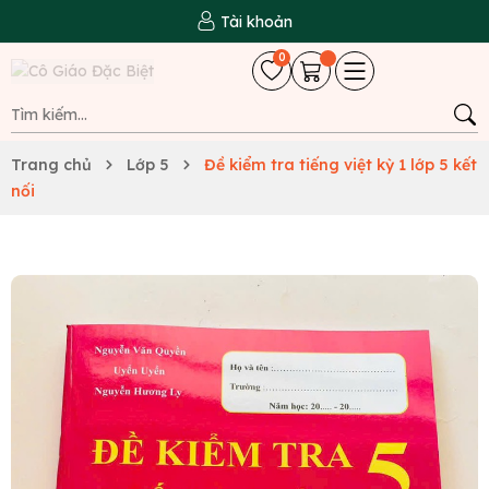
Tài khoản
0
Trang chủ
Lớp 5
Đề kiểm tra tiếng việt kỳ 1 lớp 5 kết
nối