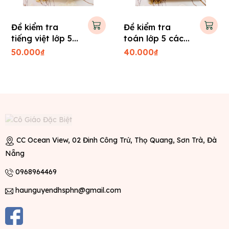
Đề kiểm tra
Đề kiểm tra
tiếng việt lớp 5
toán lớp 5 các
các trường
trường
50.000₫
40.000₫
CC Ocean View, 02 Đinh Công Trứ, Thọ Quang, Sơn Trà, Đà
Nẵng
0968964469
haunguyendhsphn@gmail.com