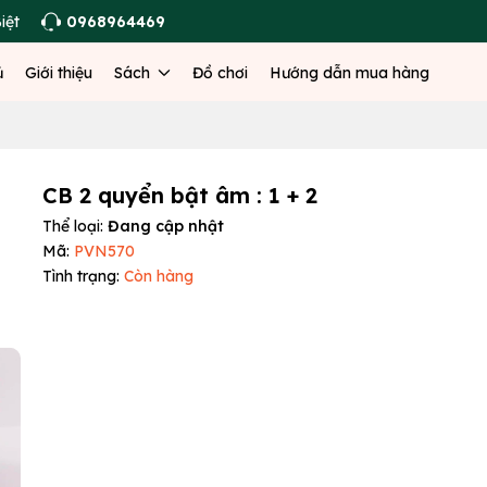
iệt
0968964469
ủ
Giới thiệu
Sách
Đồ chơi
Hướng dẫn mua hàng
CB 2 quyển bật âm : 1 + 2
Thể loại:
Đang cập nhật
Mã:
PVN570
Tình trạng:
Còn hàng