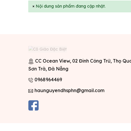
×
Nội dung sản phẩm đang cập nhật.
CC Ocean View, 02 Đinh Công Trứ, Thọ Qu
Sơn Trà, Đà Nẵng
0968964469
haunguyendhsphn@gmail.com