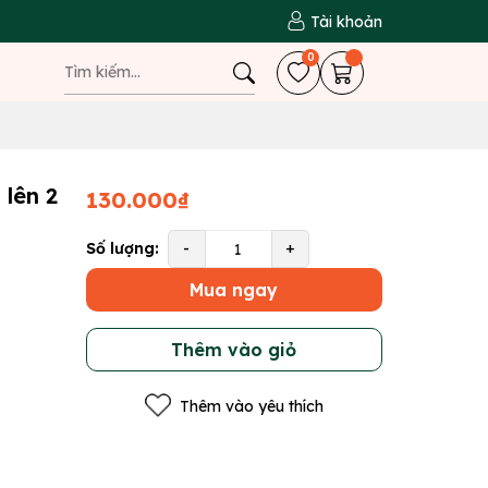
Tài khoản
0
 lên 2
130.000₫
Số lượng:
-
+
Mua ngay
Thêm vào giỏ
Thêm vào yêu thích