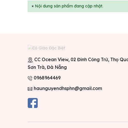
×
Nội dung sản phẩm đang cập nhật.
CC Ocean View, 02 Đinh Công Trứ, Thọ Qu
Sơn Trà, Đà Nẵng
0968964469
haunguyendhsphn@gmail.com