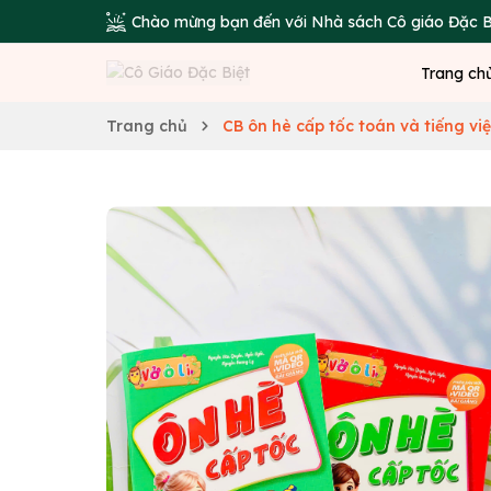
Chào mừng bạn đến với Nhà sách Cô giáo Đặc B
Trang ch
Trang chủ
CB ôn hè cấp tốc toán và tiếng việt