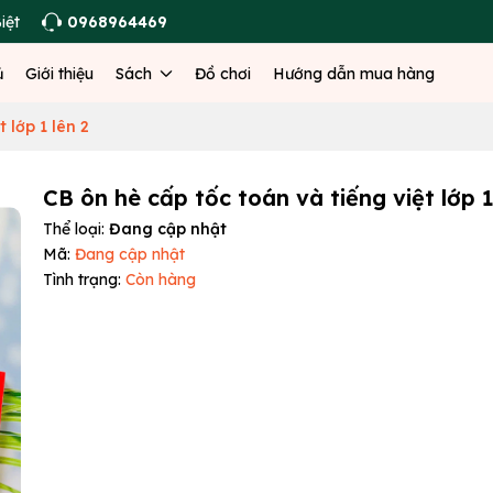
iệt
0968964469
ủ
Giới thiệu
Sách
Đồ chơi
Hướng dẫn mua hàng
 lớp 1 lên 2
CB ôn hè cấp tốc toán và tiếng việt lớp 1
Thể loại:
Đang cập nhật
Mã:
Đang cập nhật
Tình trạng:
Còn hàng