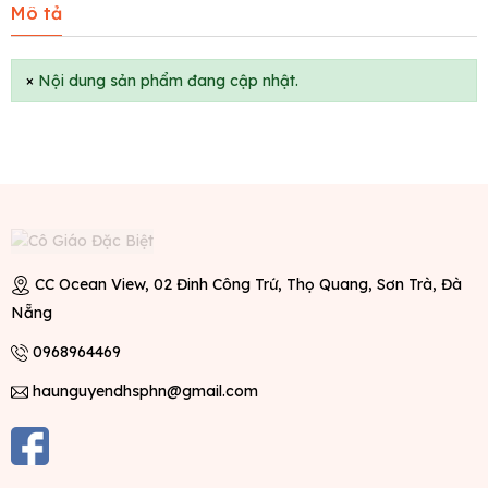
Mô tả
×
Nội dung sản phẩm đang cập nhật.
CC Ocean View, 02 Đinh Công Trứ, Thọ Quang, Sơn Trà, Đà
Nẵng
0968964469
haunguyendhsphn@gmail.com