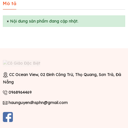
Mô tả
×
Nội dung sản phẩm đang cập nhật.
CC Ocean View, 02 Đinh Công Trứ, Thọ Quang, Sơn Trà, Đà
Nẵng
0968964469
haunguyendhsphn@gmail.com