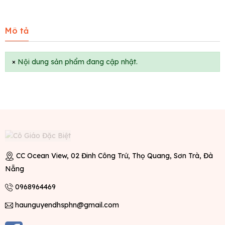
Mô tả
×
Nội dung sản phẩm đang cập nhật.
CC Ocean View, 02 Đinh Công Trứ, Thọ Quang, Sơn Trà, Đà
Nẵng
0968964469
haunguyendhsphn@gmail.com