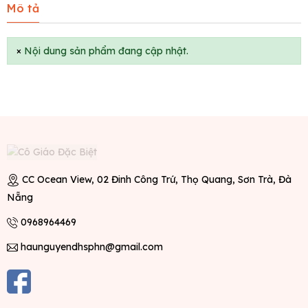
Mô tả
×
Nội dung sản phẩm đang cập nhật.
CC Ocean View, 02 Đinh Công Trứ, Thọ Quang, Sơn Trà, Đà
Nẵng
0968964469
haunguyendhsphn@gmail.com