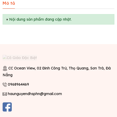
Mô tả
×
Nội dung sản phẩm đang cập nhật.
CC Ocean View, 02 Đinh Công Trứ, Thọ Quang, Sơn Trà, Đà
Nẵng
0968964469
haunguyendhsphn@gmail.com