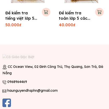
Đề kiểm tra
Đề kiểm tra
tiếng việt lớp 5
toán lớp 5 các
các trường
trường
50.000₫
40.000₫
CC Ocean View, 02 Đinh Công Trứ, Thọ Quang, Sơn Trà, Đà
Nẵng
0968964469
haunguyendhsphn@gmail.com