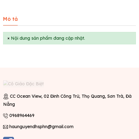
Mô tả
×
Nội dung sản phẩm đang cập nhật.
CC Ocean View, 02 Đinh Công Trứ, Thọ Quang, Sơn Trà, Đà
Nẵng
0968964469
haunguyendhsphn@gmail.com