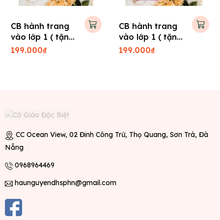
CB hành trang
CB hành trang
vào lớp 1 ( tặng
vào lớp 1 ( tặng
kèm bộ thẻ bé
kèm bộ thẻ chữ
199.000₫
199.000₫
học toán )
cái chữ ghép )
CC Ocean View, 02 Đinh Công Trứ, Thọ Quang, Sơn Trà, Đà
Nẵng
0968964469
haunguyendhsphn@gmail.com