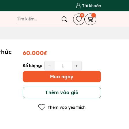
Tài khoản
0
 thức
60.000₫
Số lượng:
-
+
Mua ngay
Thêm vào giỏ
Thêm vào yêu thích