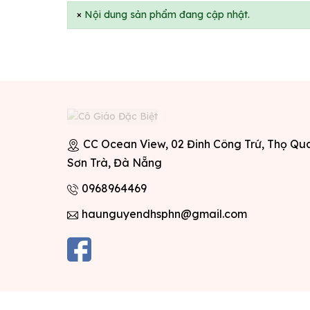
×
Nội dung sản phẩm đang cập nhật.
CC Ocean View, 02 Đinh Công Trứ, Thọ Qu
Sơn Trà, Đà Nẵng
0968964469
haunguyendhsphn@gmail.com