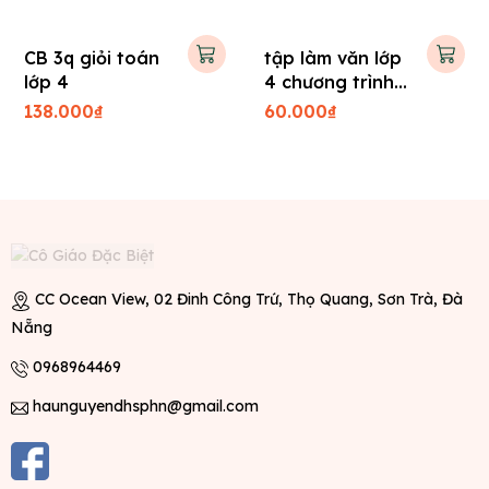
CB 3q giỏi toán
tập làm văn lớp
lớp 4
4 chương trình
kết nối
138.000₫
60.000₫
CC Ocean View, 02 Đinh Công Trứ, Thọ Quang, Sơn Trà, Đà
Nẵng
0968964469
haunguyendhsphn@gmail.com